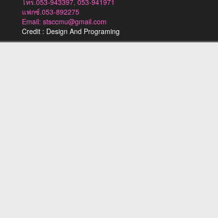
โทร.053-943397, 053-941971
แฟกซ์.053-892275
Email: stsccmu@gmail.com
Credit : Design And Programing