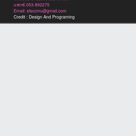
แฟกซ์.053-892275
Email: stsccmu@gmail.com
Credit : Design And Programing