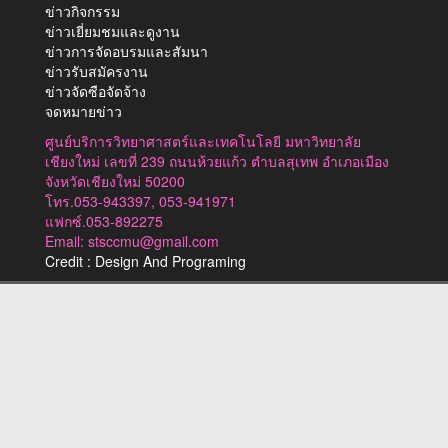
ข่าวกิจกรรม
ข่าวเยี่ยมชมและดูงาน
ข่าวการจัดอบรมและสัมนา
ข่าวรับสมัครงาน
ข่าวจัดซือจัดจ้าง
จดหมายข่าว
ศูนย์บริการวิทยาศาสตร์และเทคโนโลยี มหาวิทยาลัย
เชียงใหม่ เลขที่ 239 ถนนห้วยแก้ว ตำบลสุเทพ อำเภอเมือง
จังหวัดเชียงใหม่ 50200
โทร.053-943397, 053-941971
แฟกซ์.053-892275
Email: stsccmu@gmail.com
Credit : Design And Programing