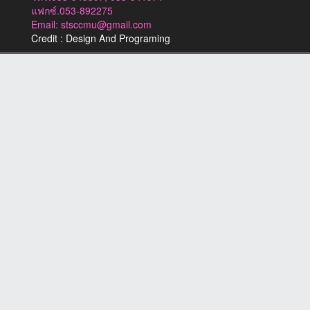
แฟกซ์.053-892275
Email: stsccmu@gmail.com
Credit : Design And Programing